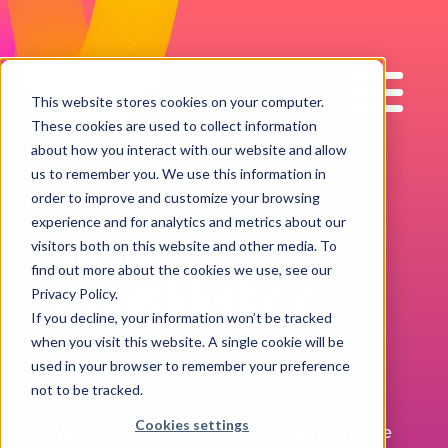
Impact
Work
This website stores cookies on your computer.
These cookies are used to collect information
about how you interact with our website and allow
us to remember you. We use this information in
order to improve and customize your browsing
THEMA: SKILLS-BASED WERKEN
experience and for analytics and metrics about our
Skills
visitors both on this website and other media. To
find out more about the cookies we use, see our
ontwikkeling
Privacy Policy.
If you decline, your information won’t be tracked
when you visit this website. A single cookie will be
used in your browser to remember your preference
not to be tracked.
Cookies settings
Wat je nodig hebt zit al in je organisatie - je