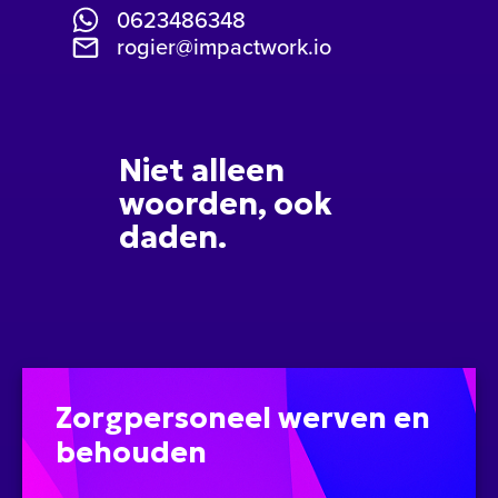
0623486348
rogier@impactwork.io
Niet alleen
woorden, ook
daden.
Zorgpersoneel werven en
behouden