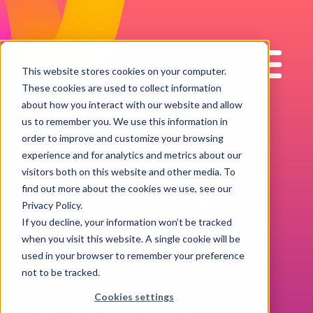
Impact
Work
This website stores cookies on your computer.
These cookies are used to collect information
about how you interact with our website and allow
us to remember you. We use this information in
order to improve and customize your browsing
EVENEMENTEN
experience and for analytics and metrics about our
Onze
visitors both on this website and other media. To
find out more about the cookies we use, see our
evenementen
Privacy Policy.
If you decline, your information won’t be tracked
Bij ImpactWork praten we niet alleen
when you visit this website. A single cookie will be
over HR-transformatie - we maken het
used in your browser to remember your preference
bruikbaar. Onze seminars bieden
not to be tracked.
baanbrekende HR-inzichten,
Cookies settings
benchmarks uit de praktijk en