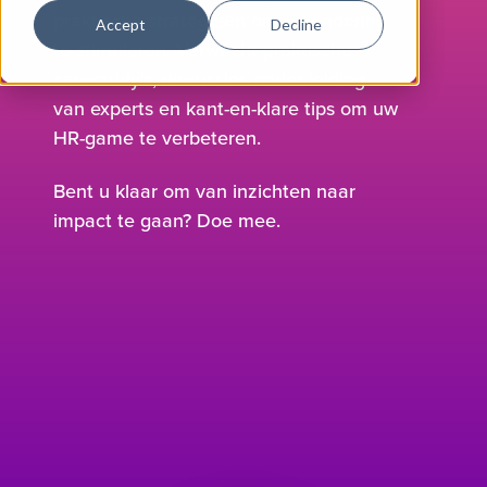
praktische strategieën om verandering
Accept
Decline
te stimuleren. Verwacht praktische
casestudy's, discussies onder leiding
van experts en kant-en-klare tips om uw
HR-game te verbeteren.
Bent u klaar om van inzichten naar
impact te gaan? Doe mee.