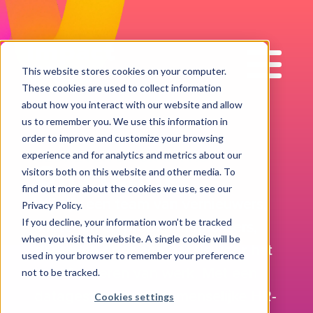
Impact
Work
This website stores cookies on your computer.
These cookies are used to collect information
about how you interact with our website and allow
us to remember you. We use this information in
order to improve and customize your browsing
GEDREVEN DOOR IMPACT
experience and for analytics and metrics about our
Ons team
visitors both on this website and other media. To
find out more about the cookies we use, see our
Wij zijn een team van vernieuwers,
Privacy Policy.
strategen en probleemoplossers,
If you decline, your information won’t be tracked
when you visit this website. A single cookie will be
gedreven door een passie voor het
used in your browser to remember your preference
transformeren van werk. Met een
not to be tracked.
datagestuurde maar menselijke HR-
Cookies settings