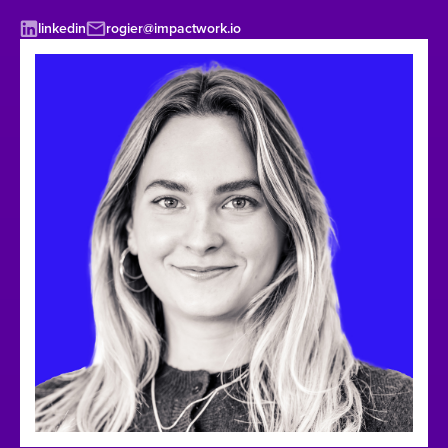
linkedin
rogier@impactwork.io