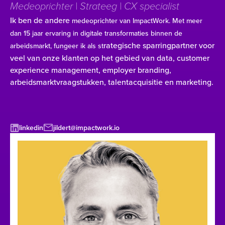
Medeoprichter | Strateeg | CX specialist
Ik ben de andere
medeoprichter van ImpactWork. Met meer
dan 15 jaar ervaring in digitale transformaties binnen de
rategische sparringpartner voor
arbeidsmarkt, fungeer ik als st
veel van onze klanten op het gebied van data, customer
experience management, employer branding,
arbeidsmarktvraagstukken, talentacquisitie en marketing.
linkedin
jildert@impactwork.io