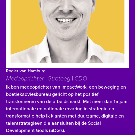
Rogier van Hamburg
Medeoprichter | Strateeg | CDO
Ik ben medeoprichter van ImpactWork, een beweging en
boetiekadviesbureau gericht op het positief
transformeren van de arbeidsmarkt. Met meer dan 15 jaar
internationale en nationale ervaring in strategie en
transformatie help ik klanten met duurzame, digitale en
talentstrategieën die aansluiten bij de Social
Development Goals (SDG's).