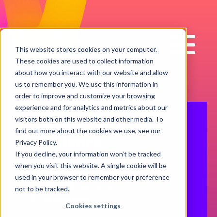
Impact
Work
This website stores cookies on your computer.
These cookies are used to collect information
about how you interact with our website and allow
us to remember you. We use this information in
order to improve and customize your browsing
experience and for analytics and metrics about our
visitors both on this website and other media. To
Lead Recruitment
find out more about the cookies we use, see our
Excellence
Privacy Policy.
If you decline, your information won’t be tracked
when you visit this website. A single cookie will be
Vast
used in your browser to remember your preference
32 à 40u per week
not to be tracked.
Amsterdam
Cookies settings