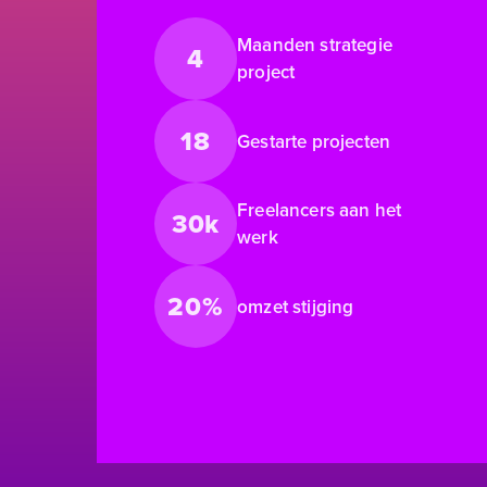
Maanden strategie
4
project
18
Gestarte projecten
Freelancers aan het
30k
werk
20%
omzet stijging