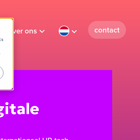
contact
over ons
d
cs
r
itale