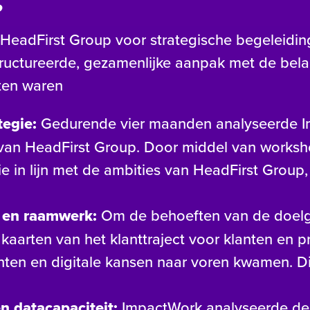
eadFirst Group voor strategische begeleidin
ructureerde, gezamenlijke aanpak met de be
aten waren
tegie:
Gedurende vier maanden analyseerde I
 van HeadFirst Group. Door middel van worksh
ie in lijn met de ambities van HeadFirst Group,
n en raamwerk:
Om de behoeften van de doelg
aarten van het klanttraject voor klanten en p
nten en digitale kansen naar voren kwamen. Di
n datacapaciteit:
ImpactWork analyseerde de 