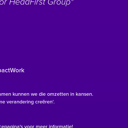
oor HeadFirst Group"
pactWork
samen kunnen we die omzetten in kansen.
e verandering creëren'.
icepagina's voor meer informatie!