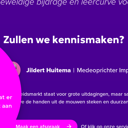
geweldige bijdrage en leercurve v
Zullen we kennismaken?
Jildert Huitema
|
Medeoprichter Im
'De arbeidsmarkt staat voor grote uitdagingen, maar 
t er
Laten we de handen uit de mouwen steken en duurzam
t aan
Maak een afspraak
Of kijk op onze serv