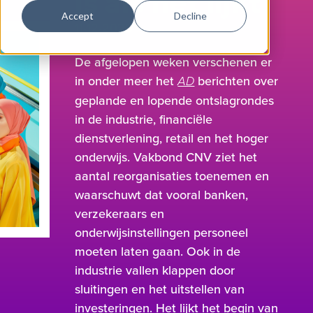
is als het lijkt
Accept
Decline
11-12-2025
De afgelopen weken verschenen er
in onder meer het
berichten over
AD
geplande en lopende ontslagrondes
in de industrie, financiële
dienstverlening, retail en het hoger
onderwijs. Vakbond CNV ziet het
aantal reorganisaties toenemen en
waarschuwt dat vooral banken,
verzekeraars en
onderwijsinstellingen personeel
moeten laten gaan. Ook in de
industrie vallen klappen door
sluitingen en het uitstellen van
investeringen. Het lijkt het begin van